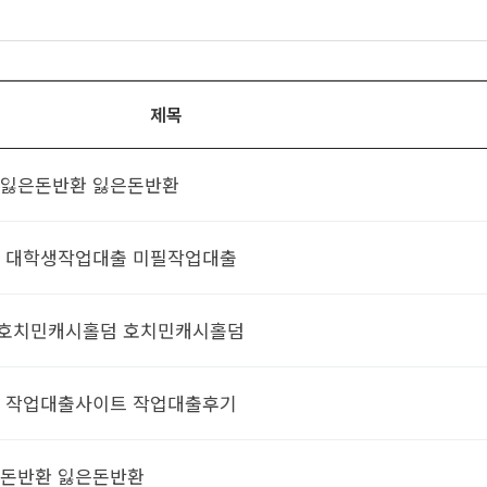
제목
≫ 잃은돈반환 잃은돈반환
9❯ 대학생작업대출 미필작업대출
 호치민캐시홀덤 호치민캐시홀덤
9❦ 작업대출사이트 작업대출후기
잃은돈반환 잃은돈반환