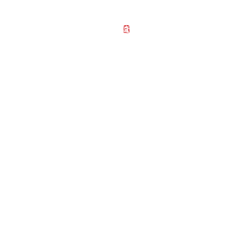
법무법인대진