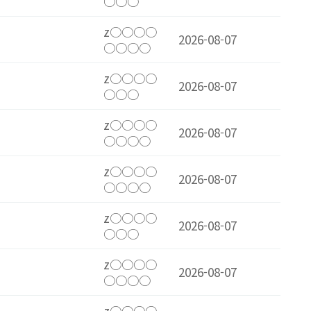
○○○
z○○○○
2026-08-07
○○○○
z○○○○
2026-08-07
○○○
z○○○○
2026-08-07
○○○○
z○○○○
2026-08-07
○○○○
z○○○○
2026-08-07
○○○
z○○○○
2026-08-07
○○○○
z○○○○