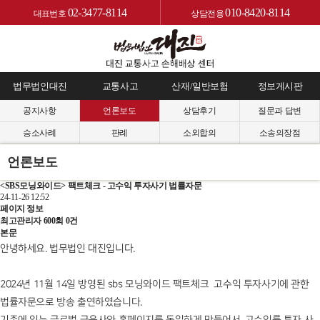
02-3477-8114
010-8420-8114
대표번호
상담전용
법무법인대진
교통사고
산재/일반보험
정보게시판
공지사항
언론보도
상담후기
질문과 답변
승소사례
판례
소외합의
소송의장점
언론보도
<SBS모닝와이드> 팩트체크 - 고수익 투자사기 법률자문
24-11-26 12:52
페이지 정보
최고관리자
600회
0건
본문
안녕하세요. 법무법인 대진입니다.
2024년 11월 14일 방영된 sbs 모닝와이드 팩트체크 고수익 투자사기에 관한
법률자문으로 방송 출연하였습니다.
기존에 있는 글로벌 금융사와 홈페이지를 동일하게 만들어서, 고수익률 투자 사