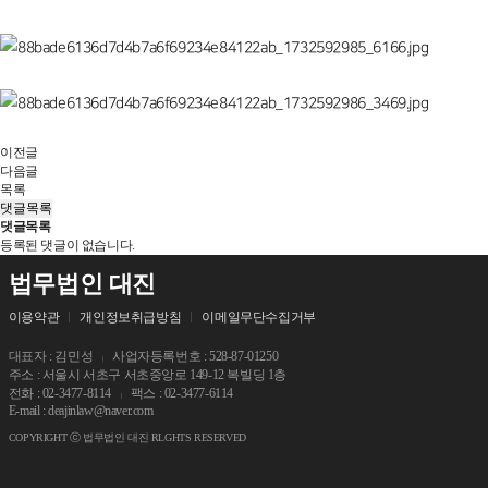
이전글
다음글
목록
댓글목록
댓글목록
등록된 댓글이 없습니다.
법무법인 대진
이용약관
개인정보취급방침
이메일무단수집거부
대표자 : 김민성
사업자등록번호 : 528-87-01250
주소 : 서울시 서초구 서초중앙로 149-12 복빌딩 1층
전화 : 02-3477-8114
팩스 : 02-3477-6114
E-mail : deajinlaw@naver.com
COPYRIGHT ⓒ 법무법인 대진 RLGHTS RESERVED